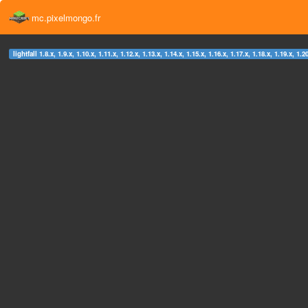
mc.pixelmongo.fr
lightfall 1.8.x, 1.9.x, 1.10.x, 1.11.x, 1.12.x, 1.13.x, 1.14.x, 1.15.x, 1.16.x, 1.17.x, 1.18.x, 1.19.x, 1.2