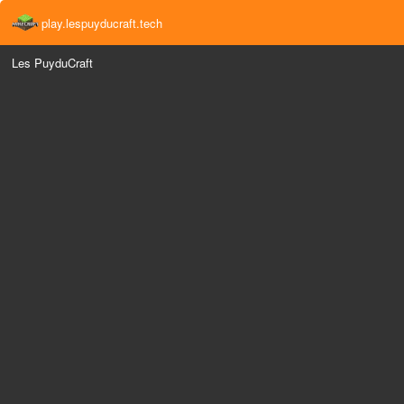
play.lespuyducraft.tech
Les PuyduCraft