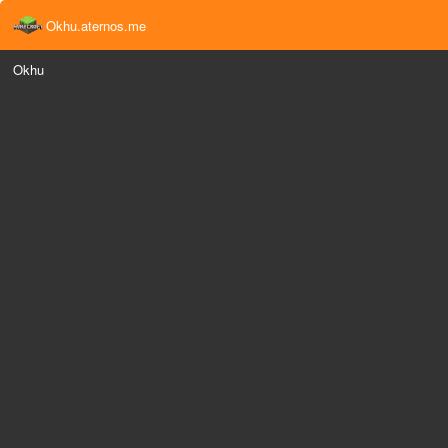
Okhu.aternos.me
Okhu