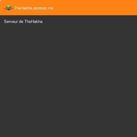
TheHakha.aternos.me
Serveur de TheHakha