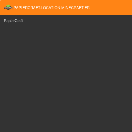
PAPIERCRAFT.LOCATION-MINECRAFT.FR
PapierCraft