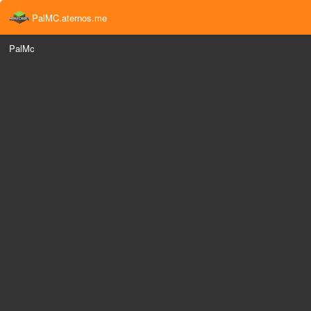
PalMC.aternos.me
PalMc