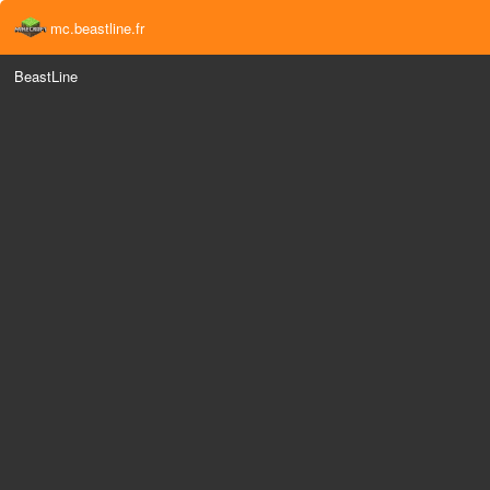
mc.beastline.fr
BeastLine