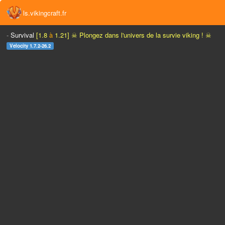
ls.vikingcraft.fr
-
Survival
[1.8
à
1.21]
☠ Plongez dans
l'univers de la survie viking ! ☠
Velocity 1.7.2-26.2