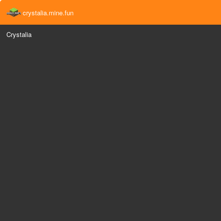
crystalia.mine.fun
Crystalia