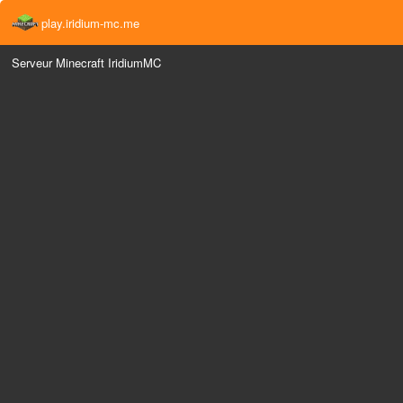
play.iridium-mc.me
Serveur Minecraft IridiumMC