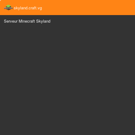
skyland.craft.vg
Serveur Minecraft Skyland