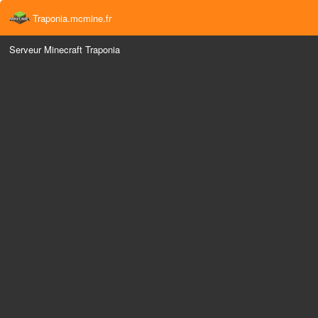
Traponia.mcmine.fr
Serveur Minecraft Traponia