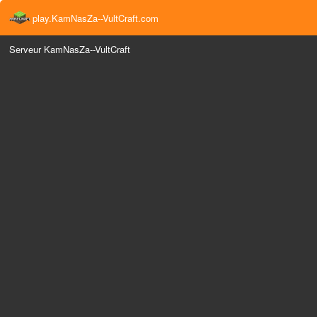
play.KamNasZa--VultCraft.com
Serveur KamNasZa--VultCraft