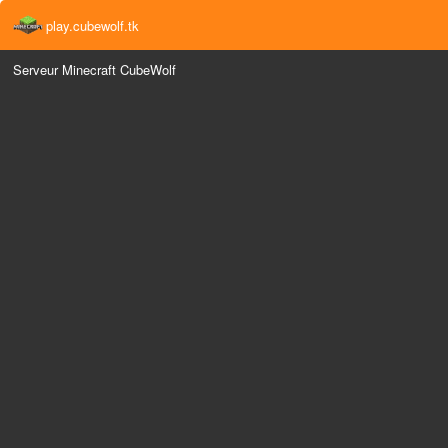
play.cubewolf.tk
Serveur Minecraft CubeWolf