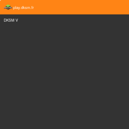
play.dksm.fr
DKSM V